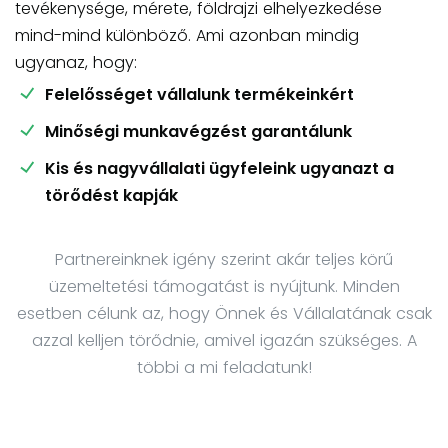
tevékenysége, mérete, földrajzi elhelyezkedése
mind-mind különböző. Ami azonban mindig
ugyanaz, hogy:
Felelősséget vállalunk termékeinkért
Minőségi munkavégzést garantálunk
Kis és nagyvállalati ügyfeleink ugyanazt a
törődést kapják
Partnereinknek igény szerint akár teljes körű
üzemeltetési támogatást is nyújtunk. Minden
esetben célunk az, hogy Önnek és Vállalatának csak
azzal kelljen törődnie, amivel igazán szükséges. A
többi a mi feladatunk!