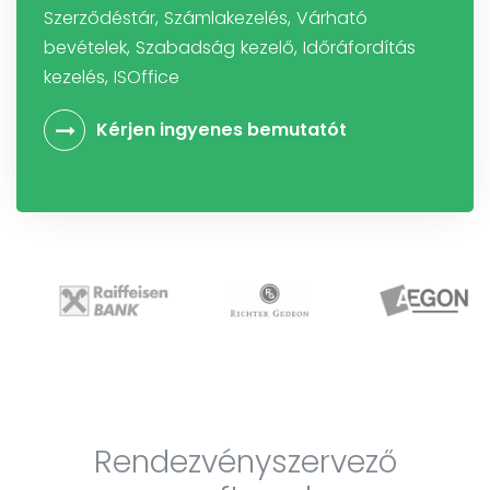
Szerződéstár, Számlakezelés, Várható
bevételek, Szabadság kezelő, Időráfordítás
kezelés, ISOffice
Kérjen ingyenes bemutatót
Rendezvényszervező