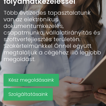
folyamatkezeléssel
Több évtizedes tapasztalatunk
van az elektronikus
dokumentumkezelés,
csapatmunka, vállalatirányítás és
szoftverfejlesztés területén.
Szakértelmünkkel Önnel együtt
megtaláljuk a cégéhez illő legjobb
megoldást.
Kész megoldásaink
Szolgáltatásaink