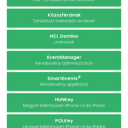
Közszférának
Tanúsított iratkezelő rendszer
HCL Domino
Licenszek
EventManager
Rendezvény adminisztráció
®
SmartEvents
Rendezvény applikáció
HUNKey
Magyar billentyűzet iPhone-ra és iPadre
POLKey
Lengyel billentyűzet iPhone-ra és iPadre