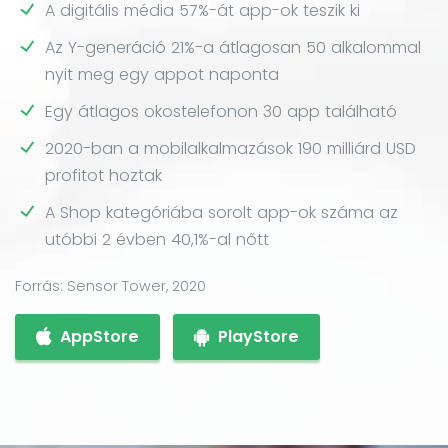
A digitális média 57%-át app-ok teszik ki
Az Y-generáció 21%-a átlagosan 50 alkalommal
nyit meg egy appot naponta
Egy átlagos okostelefonon 30 app található
2020-ban a mobilalkalmazások 190 milliárd USD
profitot hoztak
A Shop kategóriába sorolt app-ok száma az
utóbbi 2 évben 40,1%-al nőtt
Forrás: Sensor Tower, 2020
AppStore
PlayStore