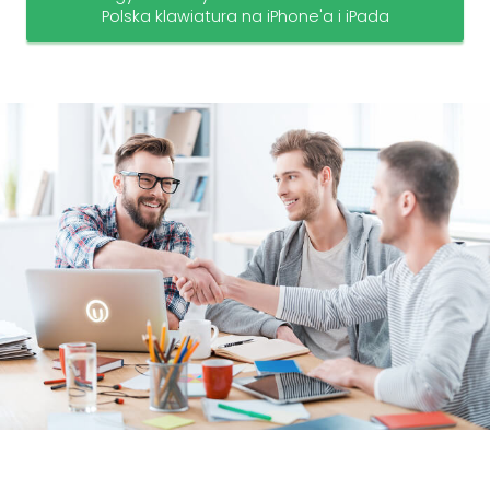
Polska klawiatura na iPhone'a i iPada
Megoldásaink
Szolgáltatásaink
HCL
Domino