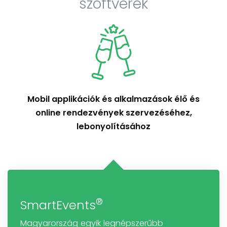
szoftverek
Mobil applikációk és alkalmazások élő és
online rendezvények szervezéséhez,
lebonyolításához
®
SmartEvents
Magyarország egyik legnépszerűbb