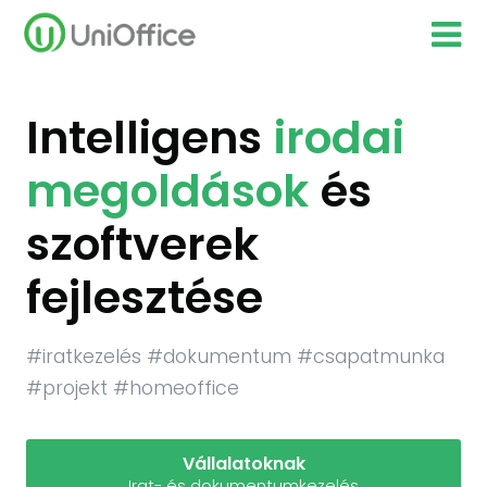
Intelligens
irodai
megoldások
és
szoftverek
fejlesztése
#iratkezelés #dokumentum #csapatmunka
#projekt #homeoffice
Vállalatoknak
Irat- és dokumentumkezelés