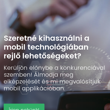
Szeretné kihasználni a
mobil technológiában
rejlő lehetőségeket?
Kerüljön előnybe a konkurenciával
szemben! Álmodja meg
elképzelését és mi megvalósítjuk
mobil applikációban.
Írjon nekünk!