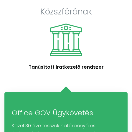
Közszférának
Tanúsított iratkezelő rendszer
Office GOV Ügykövetés
Közel 30 éve tesszük hatékonnyá és